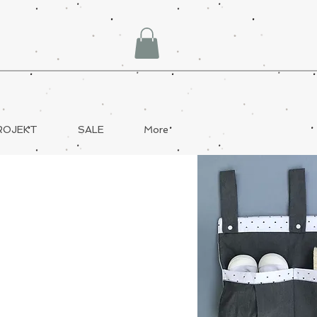
ROJEKT
SALE
More
GRAU
Schlicht, neutral und passt
einfach zu allem.
JETZT ENTDECKEN