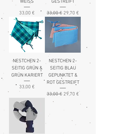
WEISS
GESTREIFT
Preis
Standardpreis
Sale-Preis
33,00 €
33,00 €
29,70 €
NESTCHEN 2-
NESTCHEN 2-
SEITIG GRÜN &
SEITIG BLAU
GRÜN KARIERT
GEPUNKTET &
ROT GESTREIFT
Preis
33,00 €
Standardpreis
Sale-Preis
33,00 €
29,70 €