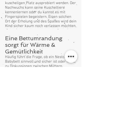
kuscheligen Platz ausprobiert werden. Der
Nachwuchs kann seine Kuscheltiere
kennenlernen oder du kannst es mit
Fingerspielen begeistern. Einen solchen
Ort der Erholung und des Spaßes wird dein
Kind sicher kaum noch verlassen möchten.
Eine Bettumrandung
sorgt für Wärme &
Gemütlichkeit
Häufig führt die Frage, ob ein Nestchen im
Babybett sinnvoll und sicher ist oder nicht,
zu Diskussionen zwischen Müttern.
Doch eines ist sicher, ein Bett mit
Babynest ist deutlich wärmer und
gemütlicher als eins ohne. Und dank der
sicheren Anbringung musst du auch nicht
befürchten, dass eine Bettumrandung
deinem Kind schaden könnte. Vielmehr ist
dein kleiner Schatz tagsüber und in der
Nacht vor Zugluft und kühlen
Temperaturen gut geschützt und kann sich
geborgen fühlen. Die Stoffe, die direkten