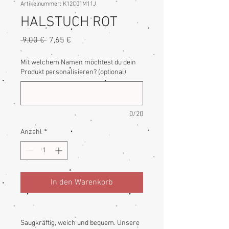
Artikelnummer: K12C01M11J
HALSTUCH ROT
Standardpreis
Sale-
 9,00 € 
7,65 €
Preis
Mit welchem Namen möchtest du dein
Produkt personalisieren? (optional)
0/20
Anzahl
*
In den Warenkorb
Saugkräftig, weich und bequem. Unsere