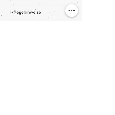
100% Baumwolle
Pflegehinweise
Der Kissenbezug kann bei 30°C im
Schonwaschgang gewaschen werden.
baby@batina.de
@batinababy
#PLANCOBIJA
POP UP STORE
VERSAND