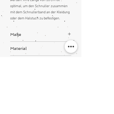
werden. Ihre Länge von 20 cm ist
optimal, um den Schnuller zusammen
mit dem Schnullerband an der Kleidung
oder dem Halstuch zu befestigen.
Maße
20x2 cm
Material
100% Baumwolle
Pflegehinweise
Mit Clip zum Befestigen
Das Schnullerband kann bei 30°C im
Schonwaschgang gewaschen werden.
baby@batina.de